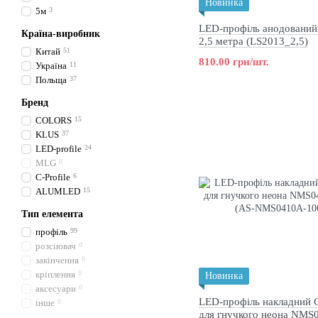
Новинка
5м
3
LED-профіль анодовани
Країна-виробник
2,5 метра (LS2013_2,5)
Китай
51
810.00 грн/шт.
Україна
11
Польща
37
Бренд
COLORS
15
KLUS
37
LED-profile
24
MLG
0
C-Profile
6
ALUMLED
15
Тип елемента
профіль
99
розсіювач
0
закінчення
0
кріплення
0
Новинка
аксесуари
0
LED-профіль накладний
інше
0
для гнучкого неона NMS