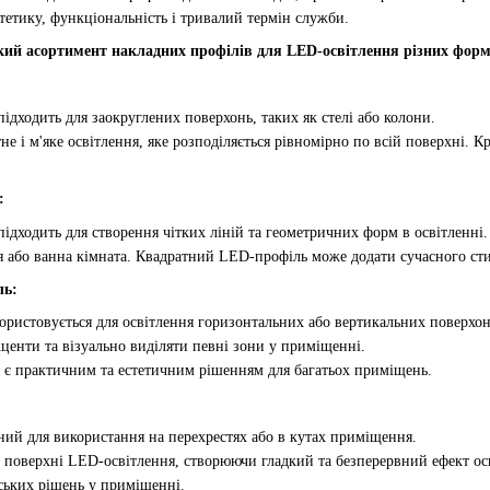
тетику, функціональність і тривалий термін служби.
й асортимент накладних профілів для LED-освітлення різних форм і
ідходить для заокруглених поверхонь, таких як стелі або колони.
е і м'яке освітлення, яке розподіляється рівномірно по всій поверхні. К
:
ідходить для створення чітких ліній та геометричних форм в освітленні.
 або ванна кімната. Квадратний LED-профіль може додати сучасного стил
ль:
ристовується для освітлення горизонтальних або вертикальних поверхонь,
центи та візуально виділяти певні зони у приміщенні.
є практичним та естетичним рішенням для багатьох приміщень.
ий для використання на перехрестях або в кутах приміщення.
ві поверхні LED-освітлення, створюючи гладкий та безперервний ефект 
ських рішень у приміщенні.