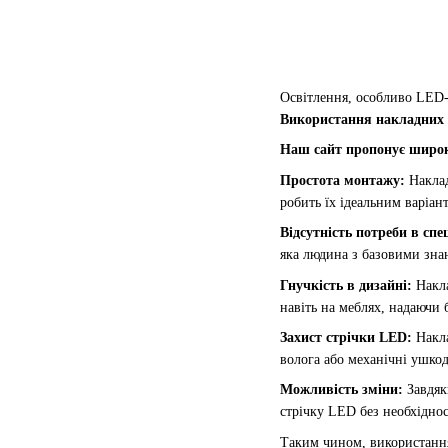
Освітлення, особливо LED-о
Використання накладних
Наш сайт пропонує широк
Простота монтажу:
Наклад
робить їх ідеальним варіан
Відсутність потреби в сп
яка людина з базовими зна
Гнучкість в дизайні:
Накла
навіть на меблях, надаючи 
Захист стрічки LED:
Накла
волога або механічні ушко
Можливість зміни:
Завдяк
стрічку LED без необхідно
Таким чином, використання