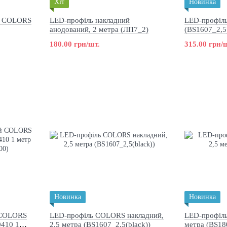
Хіт
Новинка
й COLORS
LED-профіль накладний
LED-профіль
анодований, 2 метра (ЛП7_2)
(BS1607_2,5
180.00 грн/шт.
315.00 грн/
Новинка
Новинка
 COLORS
LED-профіль COLORS накладний,
LED-профіль
0410 1
2,5 метра (BS1607_2,5(black))
метра (BS18