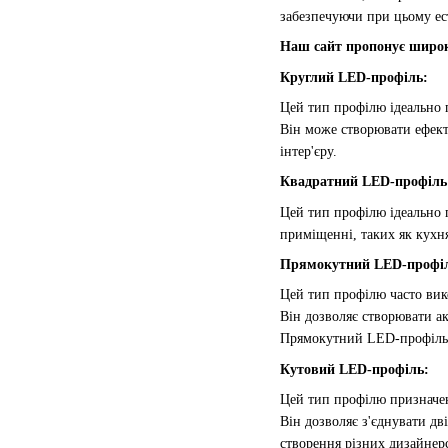
забезпечуючи при цьому ес
Наш сайт пропонує широки
Круглий LED-профіль:
Цей тип профілю ідеально п
Він може створювати ефектн
інтер'єру.
Квадратний LED-профіль
Цей тип профілю ідеально п
приміщенні, таких як кухня
Прямокутний LED-профі
Цей тип профілю часто вико
Він дозволяє створювати ак
Прямокутний LED-профіль 
Кутовий LED-профіль:
Цей тип профілю призначен
Він дозволяє з'єднувати д
створення різних дизайнер