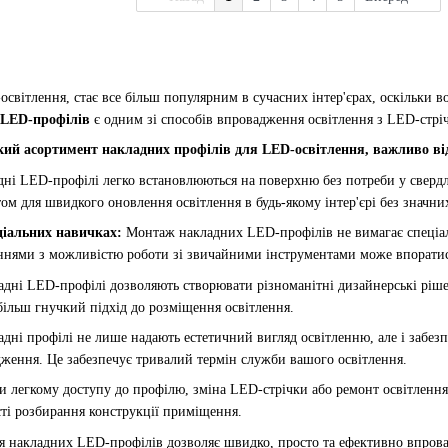
світлення, стає все більш популярним в сучасних інтер'єрах, оскільки вон
 LED-профілів
є одним зі способів впровадження освітлення з LED-стрі
ий асортимент накладних профілів для LED-освітлення, важливо від
ні LED-профілі легко встановлюються на поверхню без потреби у свердл
том для швидкого оновлення освітлення в будь-якому інтер'єрі без значни
еціальних навичках:
Монтаж накладних LED-профілів не вимагає спеціаль
ннями з можливістю роботи зі звичайними інструментами може впоратис
дні LED-профілі дозволяють створювати різноманітні дизайнерські рішен
більш гнучкий підхід до розміщення освітлення.
дні профілі не лише надають естетичний вигляд освітленню, але і забезп
дження. Це забезпечує тривалий термін служби вашого освітлення.
и легкому доступу до профілю, зміна LED-стрічки або ремонт освітлення
сті розбирання конструкції приміщення.
 накладних LED-профілів дозволяє швидко, просто та ефективно впрова