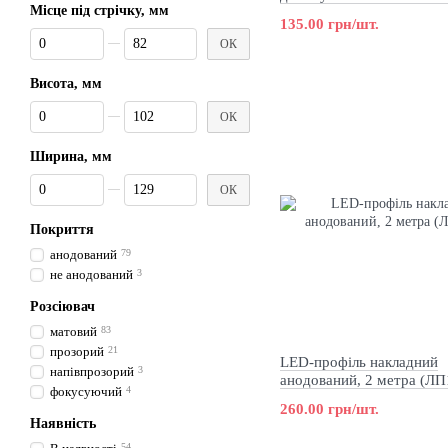
Місце під стрічку, мм
метр (AS-NMS0410A-100
135.00 грн/шт.
Від Місце під стрічку, мм
До Місце під стрічку, мм
ОК
Висота, мм
Від Висота, мм
До Висота, мм
ОК
Ширина, мм
Від Ширина, мм
До Ширина, мм
ОК
Покриття
анодований
79
не анодований
3
Розсіювач
матовий
83
прозорий
21
LED-профіль накладний
напівпрозорий
3
анодований, 2 метра (ЛП
фокусуючий
4
260.00 грн/шт.
Наявність
54