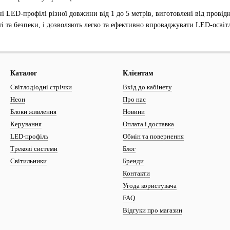
 LED-профілі різної довжини від 1 до 5 метрів, виготовлені від провід
 та безпеки, і дозволяють легко та ефективно впроваджувати LED-освітле
Каталог
Клієнтам
Світлодіодні стрічки
Вхід до кабінету
Неон
Про нас
Блоки живлення
Новини
Керування
Оплата і доставка
LED-профіль
Обмін та повернення
Трекові системи
Блог
Світильники
Бренди
Контакти
Угода користувача
FAQ
Відгуки про магазин