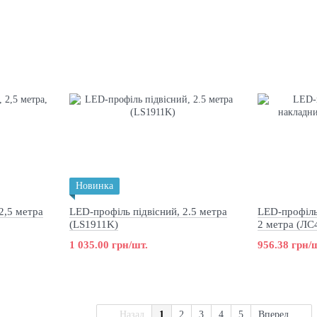
Новинка
2,5 метра
LED-профіль підвісний, 2.5 метра
LED-профіль
(LS1911K)
2 метра (ЛС
1 035.00 грн/шт.
956.38 грн/
Назад
1
2
3
4
5
Вперед