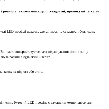
 розмірів, включаючи круглі, квадратні, прямокутні та кутові:
руглі LED-профілі додають елегантності та сучасності будь-якому
 Він часто використовується для підсвічування різних зон у
ю та розкіш в будь-який інтер'єр.
 таких як підлога або стіна.
освітлення. Кутовий LED-профіль є важливим компонентом для