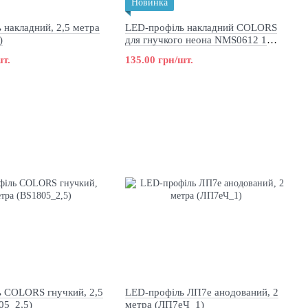
Новинка
 накладний, 2,5 метра
LED-профіль накладний COLORS
)
для гнучкого неона NMS0612 1
метр (AS-NMS0612A-1000)
шт.
135.00 грн/шт.
 COLORS гнучкий, 2,5
LED-профіль ЛП7е анодований, 2
05_2,5)
метра (ЛП7еЧ_1)