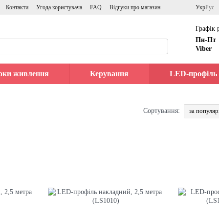
Контакти
Угода користувача
FAQ
Відгуки про магазин
Укр
Рус
Графік 
Пн-Пт
Viber
оки живлення
Керування
LED-профіль
за популя
Сортування: