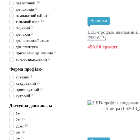
підлоговий
10
для сходів
6
компактний (slim)
7
Новинка
тіньовий шов
13
гнучкий
2
LED-профіль накладний, 
для скла
3
(BS1613)
для натяжної стели
2
для плінтуса
2
450.00 грн/шт.
приховане кріплення
4
вологозахищений
2
Форма профілю
круглий
1
квадратний
30
прямокутний
54
кутовий
3
Доступна довжина, м
1м
7
2м
75
2,5м
12
3м
28
4м
2