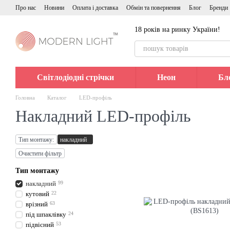
Перейти до основного контенту
Про нас
Новини
Оплата і доставка
Обмін та повернення
Блог
Бренди
18 років на ринку України!
Світлодіодні стрічки
Неон
Бл
Головна
Каталог
LED-профіль
Накладний LED-профіль
Тип монтажу:
накладний
Очистити фільтр
Тип монтажу
накладний
99
кутовий
22
врізний
63
під шпаклівку
24
підвісний
53