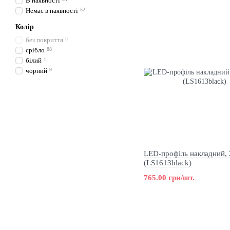
В наявності
Немає в наявності
52
Колір
без покриття
0
срібло
88
білий
1
чорний
9
LED-профіль накладний, 
(LS1613black)
765.00 грн/шт.