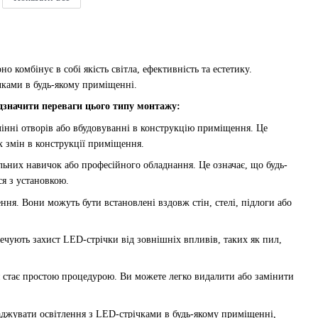
о комбінує в собі якість світла, ефективність та естетику.
чками в будь-якому приміщенні.
значити переваги цього типу монтажу:
інні отворів або вбудовуванні в конструкцію приміщення. Це
х змін в конструкції приміщення.
них навичок або професійного обладнання. Це означає, що будь-
я з установкою.
ня. Вони можуть бути встановлені вздовж стін, стелі, підлоги або
ечують захист LED-стрічки від зовнішніх впливів, таких як пил,
 стає простою процедурою. Ви можете легко видалити або замінити
джувати освітлення з LED-стрічками в будь-якому приміщенні,