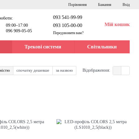
Порівняння
Бажання
Вхід
093 541-99-99
роботи:
Мій кошик
093 105-00-00
09:00–17:00
096 909-05-05
Передзвонити вам?
Трекові системи
Світильники
рністю
спочатку дешевше
за назвою
Відображення: