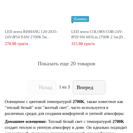
Новинка
LED лента RISHANG 120-2835-
LED лента COLORS COB-24V-
24V-IP54 9.6W 2700K 5м
IP20 9W 665Lm 2700K 2.5м (DP7-
(RV68C0TC-A-SW)
24V-4mm-SW)
270.00 грн/м
315.00 грн/м
Показать еще 20 товаров
Назад
Вперед
1
из 3
Освещение с цветовой температурой
2700K
, также известное как
"теплый белый" или "желтый свет", часто используется в
различных средах для создания комфортной и уютной атмосферы:
Домашнее освещение:
Теплый белый свет с температурой
2700K
создает теплую и уютную атмосферу в доме. Он идеально подходит