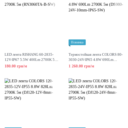
Новинка
LED лента RISHANG 60-2835-
Термостойкая лента COLORS 80-
12V-IP67 5.5W 400Lm 2700K 5м
3030-24V-IP65 4.8W 690Lm
(RN3060TA-B-SW)
2700K 5м (DS980-24V-10mm-
180.00 грн/м
1 260.00 грн/м
IP65-SW)