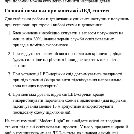
при поломки можна було легко замінити несправні деталі.
Головні помилки при монтажі ЛЕД-систем
Для стабільної роботи підсвічування уникайте наступних порушень
при установці пристрою і виборі схеми підключення:
Блок живлення необхідно купувати з запасом потужності не
менше ніж 30%, інакше термін служби освітлювальних
приладів помітно скоротитися.
При відсутності алюмінієвого профілю для кріплення, діоди
будуть сильніше нагріватися і швидше втратять яскравість
світіння.
При установці LED-доріжки слід дотримуватись полярності
при підключенні (якщо живити підсвічування неправильно,
вона швидко перегорить).
При монтажі довгих відрізків LED-стрічки краще
використовувати паралельні схеми підключення (для відрізків
підсвічування менше 15 м допустимо використовувати
послідовну схему підключення).
На сайті компанії "Modern Light" ви знайдете якісні світлодіодні
стрічки під різні освітлювальні проекти. У нас у продажу широкий
вибір комплектуючих для ЛЕД-систем, включаючи алюмінієві