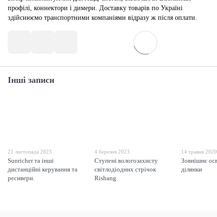
профілі, коннектори і димери. Доставку товарів по Україні
здійснюємо транспортними компаніями відразу ж після оплати.
Інші записи
21 листопада 2023
4 березня 2023
14 травня 202
Sunricher та інші
Ступені вологозахисту
Зовнішнє ос
дистанційні керування та
світлодіодних стрічок
ділянки
ресивери.
Rishang