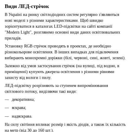
Види ЛЕД-стрічок
В Україні на ринку світлодіодних систем регулярно з'являються
нові моделі з різними характеристиками. Щоб швидко
зорієнтуватися в каталогах LED-підсвітки на сайті компанії
"Modern Light", розглянемо основні види даних освітлювальних
приладів.
Установку RGB стрічок проводять в проектах, де необхідно
різнокольорове освітлення. В інших випадках для підключення
вибирають монохромні доріжки (білі, червоні, сині, жовті, зелені).
Залежно від умов застосування стрічок (на вулиці, під водою, в
приміщенні) купують джерела освітлення з різними рівнями
захисту від вологи і пилу.
ЛЕД-підсвітку розрізняють за ступенем випромінювання
світлового потоку, виділяючи такі види:
декоративна;
яскрава;
надяскрава.
На силу світіння впливає розмір і якість діодів, а також їх кількість
на метр (від 30 до 160 шт.).