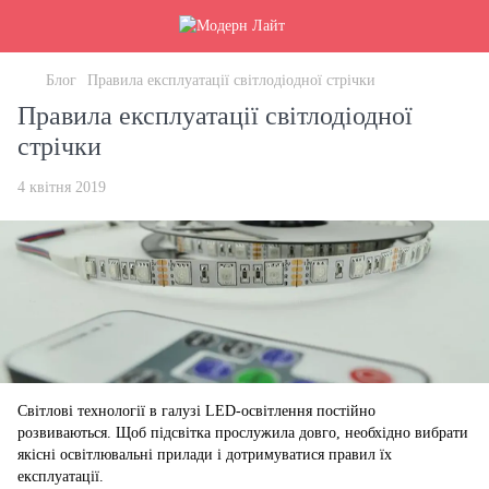
Блог
Правила експлуатації світлодіодної стрічки
Правила експлуатації світлодіодної
стрічки
4 квітня 2019
Світлові технології в галузі LED-освітлення постійно
розвиваються. Щоб підсвітка прослужила довго, необхідно вибрати
якісні освітлювальні прилади і дотримуватися правил їх
експлуатації.