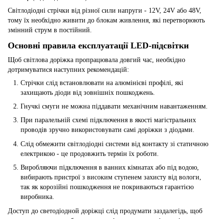
Світлодіодні стрічки від різної сили напруги - 12V, 24V або 48V,
тому їх необхідно живити до блокам живлення, які перетворюють
змінний струм в постійний.
Основні правила експлуатації LED-підсвітки
Щоб світлова доріжка пропрацювала довгий час, необхідно
дотримуватися наступних рекомендацій:
Стрічки слід встановлювати на алюмінієві профілі, які
захищають діоди від зовнішніх пошкоджень.
Гнучкі смуги не можна піддавати механічним навантаженням.
При паралельній схемі підключення в якості магістральних
проводів зручно використовувати самі доріжки з діодами.
Слід обмежити світлодіодні системи від контакту зі статичною
електрикою - це продовжить термін їх роботи.
Виробляючи підключення в ванних кімнатах або під водою,
вибирають пристрої з високим ступенем захисту від вологи,
так як корозійні пошкодження не покриваються гарантією
виробника.
Доступ до светодіодной доріжці слід продумати заздалегідь, щоб