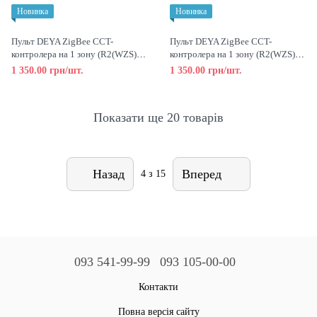
Новинка
Новинка
Пульт DEYA ZigBee CCT-
Пульт DEYA ZigBee CCT-
контролера на 1 зону (R2(WZS)-
контролера на 1 зону (R2(WZS)-
Black)
White)
1 350.00 грн/шт.
1 350.00 грн/шт.
Показати ще 20 товарів
Назад
Вперед
4
з 15
093 541-99-99
093 105-00-00
Контакти
Повна версія сайту