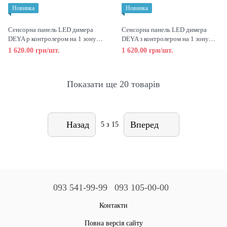
Новинка
Новинка
Сенсорна панель LED димера
Сенсорна панель LED димера
DEYA p контролером на 1 зону
DEYA з контролером на 1 зону
(T1-1), чорна
(T1-1), біла
1 620.00 грн/шт.
1 620.00 грн/шт.
Показати ще 20 товарів
Назад
Вперед
5
з 15
093 541-99-99
093 105-00-00
Контакти
Повна версія сайту